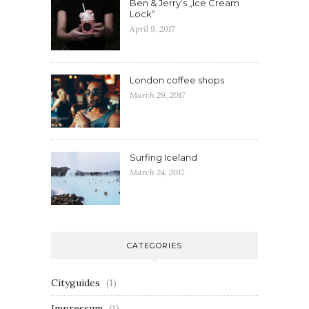
Ben & Jerry’s „Ice Cream
Lock“
April 9, 2017
London coffee shops
March 29, 2017
Surfing Iceland
March 24, 2017
CATEGORIES
Cityguides
(1)
Impressum
(1)