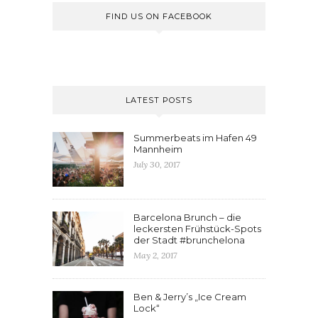
FIND US ON FACEBOOK
LATEST POSTS
Summerbeats im Hafen 49
Mannheim
July 30, 2017
Barcelona Brunch – die
leckersten Frühstück-Spots
der Stadt #brunchelona
May 2, 2017
Ben & Jerry’s „Ice Cream
Lock“