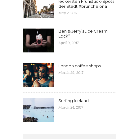
leckersten Frühstück-Spots
der Stadt #brunchelona
May 2, 2017
Ben & Jerry’s „Ice Cream
Lock“
April 9, 2017
London coffee shops
March 29, 2017
Surfing Iceland
March 24, 2017