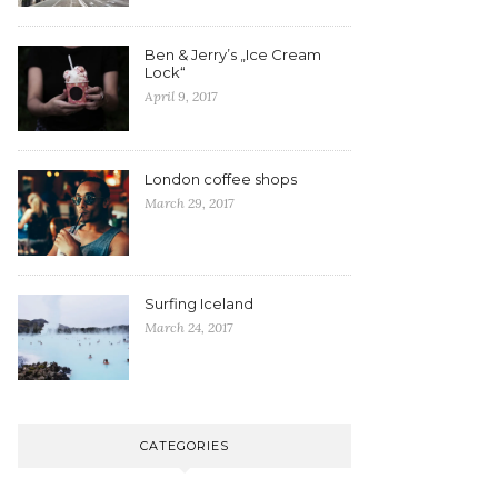
Ben & Jerry’s „Ice Cream
Lock“
April 9, 2017
London coffee shops
March 29, 2017
Surfing Iceland
March 24, 2017
CATEGORIES