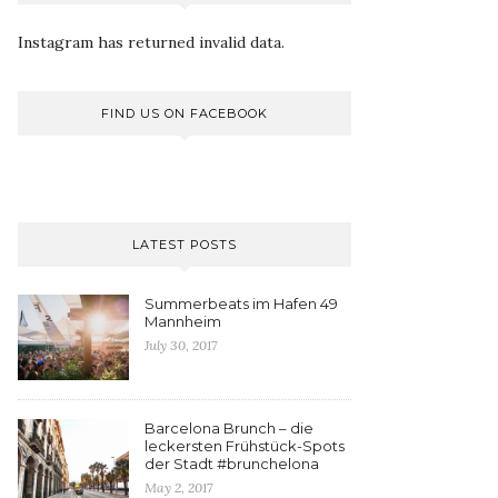
Instagram has returned invalid data.
FIND US ON FACEBOOK
LATEST POSTS
Summerbeats im Hafen 49
Mannheim
July 30, 2017
Barcelona Brunch – die
leckersten Frühstück-Spots
der Stadt #brunchelona
May 2, 2017