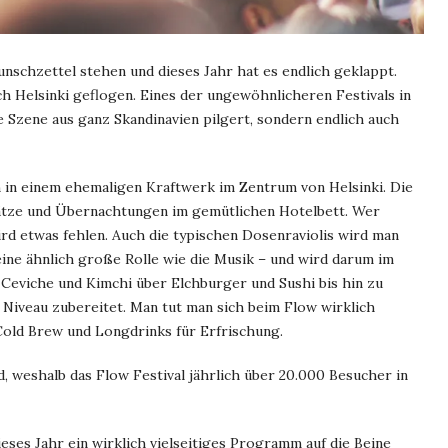
nschzettel stehen und dieses Jahr hat es endlich geklappt.
h Helsinki geflogen. Eines der ungewöhnlicheren Festivals in
e Szene aus ganz Skandinavien pilgert, sondern endlich auch
en in einem ehemaligen Kraftwerk im Zentrum von Helsinki. Die
plätze und Übernachtungen im gemütlichen Hotelbett. Wer
rd etwas fehlen. Auch die typischen Dosenraviolis wird man
 eine ähnlich große Rolle wie die Musik – und wird darum im
Ceviche und Kimchi über Elchburger und Sushi bis hin zu
n Niveau zubereitet. Man tut man sich beim Flow wirklich
Cold Brew und Longdrinks für Erfrischung.
, weshalb das Flow Festival jährlich über 20.000 Besucher in
eses Jahr ein wirklich vielseitiges Programm auf die Beine